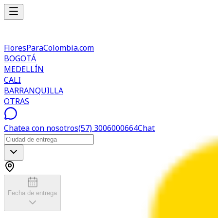
FloresParaColombia.com
BOGOTÁ
MEDELLÍN
CALI
BARRANQUILLA
OTRAS
Chatea con nosotros
(57) 3006000664
Chat
Fecha de entrega