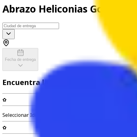
Abrazo Heliconias Golden
Fecha de entrega
Encuentra las flores perfectas
✿
Seleccionar Idioma
✿