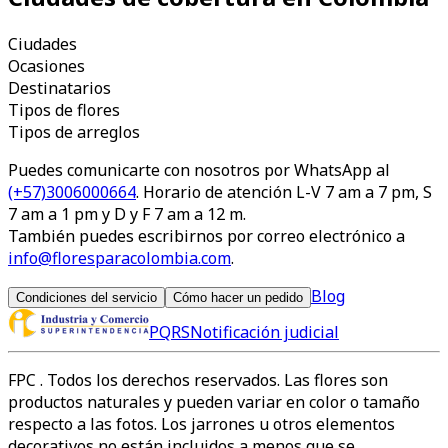
Ciudades
Ocasiones
Destinatarios
Tipos de flores
Tipos de arreglos
Puedes comunicarte con nosotros por WhatsApp al
(+57)3006000664
. Horario de atención L-V 7 am a 7 pm, S
7 am a 1 pm y D y F 7 am a 12 m.
También puedes escribirnos por correo electrónico a
info@floresparacolombia.com
.
Blog
Condiciones del servicio
Cómo hacer un pedido
PQRS
Notificación judicial
FPC
. Todos los derechos reservados. Las flores son
productos naturales y pueden variar en color o tamaño
respecto a las fotos. Los jarrones u otros elementos
decorativos no están incluidos a menos que se