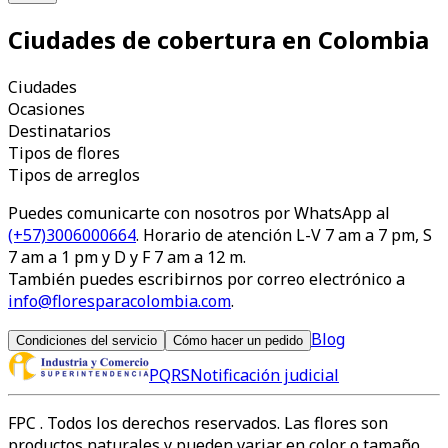
Ciudades de cobertura en Colombia
Ciudades
Ocasiones
Destinatarios
Tipos de flores
Tipos de arreglos
Puedes comunicarte con nosotros por WhatsApp al
(+57)3006000664
. Horario de atención L-V 7 am a 7 pm, S
7 am a 1 pm y D y F 7 am a 12 m.
También puedes escribirnos por correo electrónico a
info@floresparacolombia.com
.
Blog
Condiciones del servicio
Cómo hacer un pedido
PQRS
Notificación judicial
FPC
. Todos los derechos reservados. Las flores son
productos naturales y pueden variar en color o tamaño