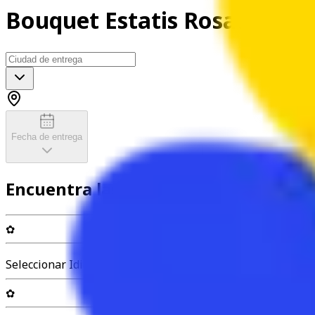
Bouquet Estatis Rosado
Fecha de entrega
Encuentra las flores perfectas
✿
Seleccionar Idioma
✿