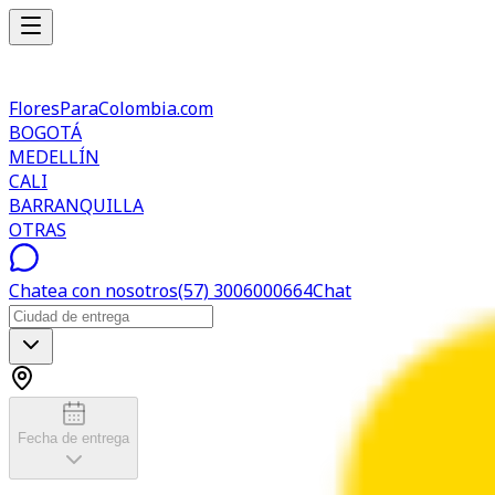
FloresParaColombia.com
BOGOTÁ
MEDELLÍN
CALI
BARRANQUILLA
OTRAS
Chatea con nosotros
(57) 3006000664
Chat
Fecha de entrega