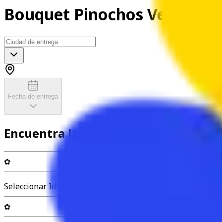
Bouquet Pinochos Verdes
Fecha de entrega
Encuentra las flores perfectas
✿
Seleccionar Idioma
✿