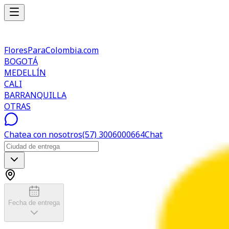
FloresParaColombia.com
BOGOTÁ
MEDELLÍN
CALI
BARRANQUILLA
OTRAS
Chatea con nosotros
(57) 3006000664
Chat
Fecha de entrega