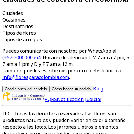
Ciudades
Ocasiones
Destinatarios
Tipos de flores
Tipos de arreglos
Puedes comunicarte con nosotros por WhatsApp al
(+57)3006000664
. Horario de atención L-V 7 am a 7 pm, S
7 am a 1 pm y D y F 7 am a 12 m.
También puedes escribirnos por correo electrónico a
info@floresparacolombia.com
.
Blog
Condiciones del servicio
Cómo hacer un pedido
PQRS
Notificación judicial
FPC
. Todos los derechos reservados. Las flores son
productos naturales y pueden variar en color o tamaño
respecto a las fotos. Los jarrones u otros elementos
decorativos no están incluidos a menos que se