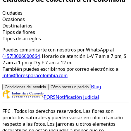
Ciudades
Ocasiones
Destinatarios
Tipos de flores
Tipos de arreglos
Puedes comunicarte con nosotros por WhatsApp al
(+57)3006000664
. Horario de atención L-V 7 am a 7 pm, S
7 am a 1 pm y D y F 7 am a 12 m.
También puedes escribirnos por correo electrónico a
info@floresparacolombia.com
.
Blog
Condiciones del servicio
Cómo hacer un pedido
PQRS
Notificación judicial
FPC
. Todos los derechos reservados. Las flores son
productos naturales y pueden variar en color o tamaño
respecto a las fotos. Los jarrones u otros elementos
decorativos no están incluidos a menos que se