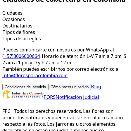
Ciudades
Ocasiones
Destinatarios
Tipos de flores
Tipos de arreglos
Puedes comunicarte con nosotros por WhatsApp al
(+57)3006000664
. Horario de atención L-V 7 am a 7 pm, S
7 am a 1 pm y D y F 7 am a 12 m.
También puedes escribirnos por correo electrónico a
info@floresparacolombia.com
.
Blog
Condiciones del servicio
Cómo hacer un pedido
PQRS
Notificación judicial
FPC
. Todos los derechos reservados. Las flores son
productos naturales y pueden variar en color o tamaño
respecto a las fotos. Los jarrones u otros elementos
decorativos no están incluidos a menos que se