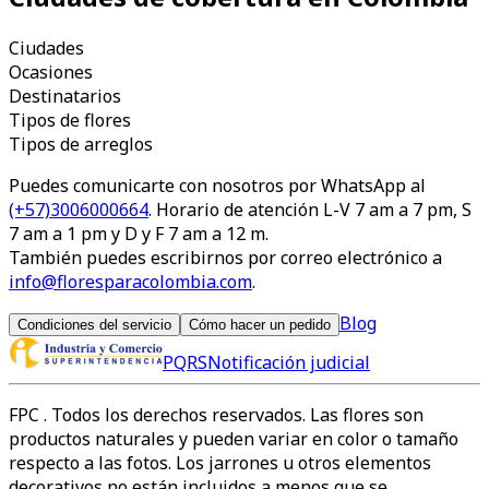
Ciudades
Ocasiones
Destinatarios
Tipos de flores
Tipos de arreglos
Puedes comunicarte con nosotros por WhatsApp al
(+57)3006000664
. Horario de atención L-V 7 am a 7 pm, S
7 am a 1 pm y D y F 7 am a 12 m.
También puedes escribirnos por correo electrónico a
info@floresparacolombia.com
.
Blog
Condiciones del servicio
Cómo hacer un pedido
PQRS
Notificación judicial
FPC
. Todos los derechos reservados. Las flores son
productos naturales y pueden variar en color o tamaño
respecto a las fotos. Los jarrones u otros elementos
decorativos no están incluidos a menos que se