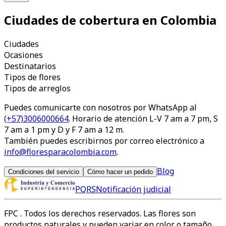
Ciudades de cobertura en Colombia
Ciudades
Ocasiones
Destinatarios
Tipos de flores
Tipos de arreglos
Puedes comunicarte con nosotros por WhatsApp al
(+57)3006000664
. Horario de atención L-V 7 am a 7 pm, S
7 am a 1 pm y D y F 7 am a 12 m.
También puedes escribirnos por correo electrónico a
info@floresparacolombia.com
.
Blog
Condiciones del servicio
Cómo hacer un pedido
PQRS
Notificación judicial
FPC
. Todos los derechos reservados. Las flores son
productos naturales y pueden variar en color o tamaño