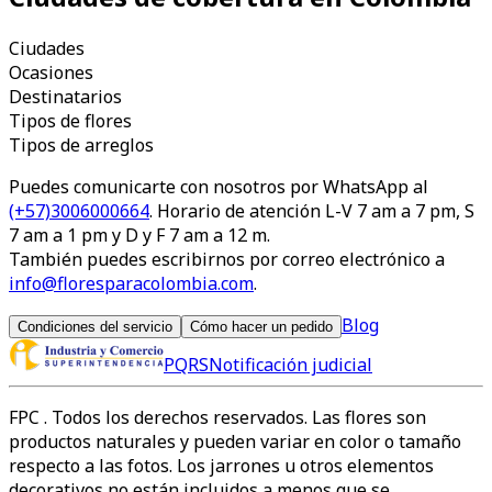
Ciudades
Ocasiones
Destinatarios
Tipos de flores
Tipos de arreglos
Puedes comunicarte con nosotros por WhatsApp al
(+57)3006000664
. Horario de atención L-V 7 am a 7 pm, S
7 am a 1 pm y D y F 7 am a 12 m.
También puedes escribirnos por correo electrónico a
info@floresparacolombia.com
.
Blog
Condiciones del servicio
Cómo hacer un pedido
PQRS
Notificación judicial
FPC
. Todos los derechos reservados. Las flores son
productos naturales y pueden variar en color o tamaño
respecto a las fotos. Los jarrones u otros elementos
decorativos no están incluidos a menos que se