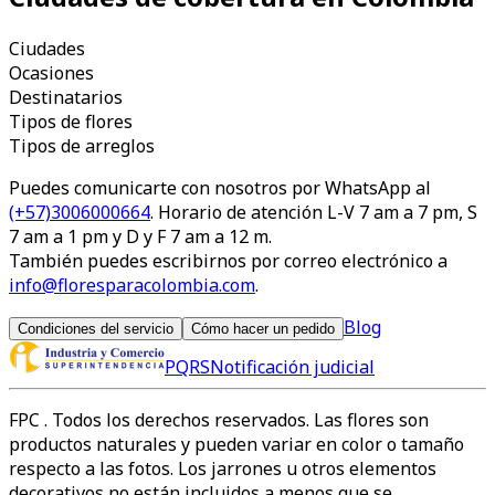
Ciudades
Ocasiones
Destinatarios
Tipos de flores
Tipos de arreglos
Puedes comunicarte con nosotros por WhatsApp al
(+57)3006000664
. Horario de atención L-V 7 am a 7 pm, S
7 am a 1 pm y D y F 7 am a 12 m.
También puedes escribirnos por correo electrónico a
info@floresparacolombia.com
.
Blog
Condiciones del servicio
Cómo hacer un pedido
PQRS
Notificación judicial
FPC
. Todos los derechos reservados. Las flores son
productos naturales y pueden variar en color o tamaño
respecto a las fotos. Los jarrones u otros elementos
decorativos no están incluidos a menos que se