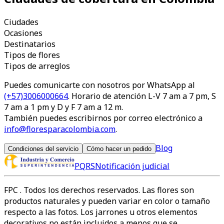
Ciudades
Ocasiones
Destinatarios
Tipos de flores
Tipos de arreglos
Puedes comunicarte con nosotros por WhatsApp al
(+57)3006000664
. Horario de atención L-V 7 am a 7 pm, S
7 am a 1 pm y D y F 7 am a 12 m.
También puedes escribirnos por correo electrónico a
info@floresparacolombia.com
.
Blog
Condiciones del servicio
Cómo hacer un pedido
PQRS
Notificación judicial
FPC
. Todos los derechos reservados. Las flores son
productos naturales y pueden variar en color o tamaño
respecto a las fotos. Los jarrones u otros elementos
decorativos no están incluidos a menos que se