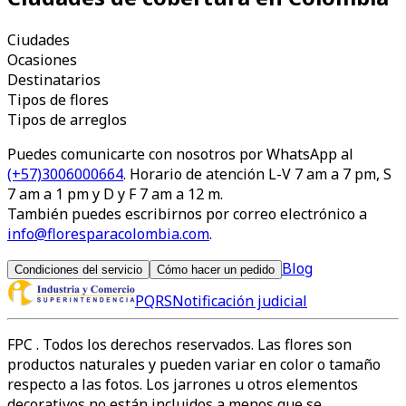
Ciudades
Ocasiones
Destinatarios
Tipos de flores
Tipos de arreglos
Puedes comunicarte con nosotros por WhatsApp al
(+57)3006000664
. Horario de atención L-V 7 am a 7 pm, S
7 am a 1 pm y D y F 7 am a 12 m.
También puedes escribirnos por correo electrónico a
info@floresparacolombia.com
.
Blog
Condiciones del servicio
Cómo hacer un pedido
PQRS
Notificación judicial
FPC
. Todos los derechos reservados. Las flores son
productos naturales y pueden variar en color o tamaño
respecto a las fotos. Los jarrones u otros elementos
decorativos no están incluidos a menos que se