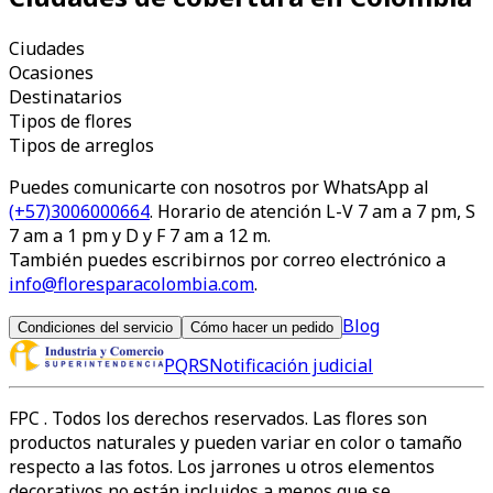
Ciudades
Ocasiones
Destinatarios
Tipos de flores
Tipos de arreglos
Puedes comunicarte con nosotros por WhatsApp al
(+57)3006000664
. Horario de atención L-V 7 am a 7 pm, S
7 am a 1 pm y D y F 7 am a 12 m.
También puedes escribirnos por correo electrónico a
info@floresparacolombia.com
.
Blog
Condiciones del servicio
Cómo hacer un pedido
PQRS
Notificación judicial
FPC
. Todos los derechos reservados. Las flores son
productos naturales y pueden variar en color o tamaño
respecto a las fotos. Los jarrones u otros elementos
decorativos no están incluidos a menos que se