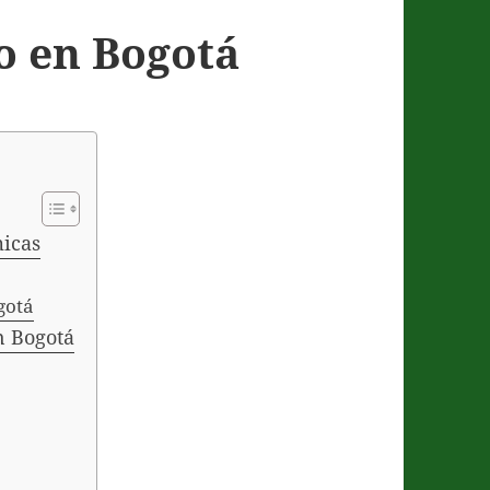
o en Bogotá
micas
gotá
en Bogotá